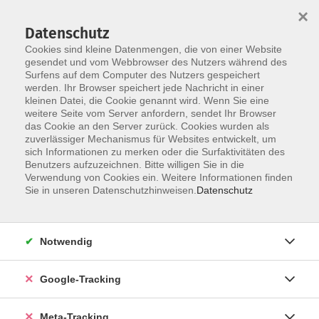
×
Datenschutz
Cookies sind kleine Datenmengen, die von einer Website
gesendet und vom Webbrowser des Nutzers während des
Surfens auf dem Computer des Nutzers gespeichert
Skip to main content
werden. Ihr Browser speichert jede Nachricht in einer
Foto-, Film-, Audio- und sonstige
kleinen Datei, die Cookie genannt wird. Wenn Sie eine
weitere Seite vom Server anfordern, sendet Ihr Browser
Medienpraxis
das Cookie an den Server zurück. Cookies wurden als
zuverlässiger Mechanismus für Websites entwickelt, um
sich Informationen zu merken oder die Surfaktivitäten des
Benutzers aufzuzeichnen. Bitte willigen Sie in die
Verwendung von Cookies ein. Weitere Informationen finden
Sie in unseren Datenschutzhinweisen.
Datenschutz
51 Kurse
zurück zu Kultur – Gestalten
Notwendig
Google-Tracking
Ergebnisse filtern
Meta-Tracking