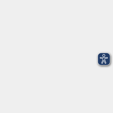
Kunstlicht – Blitz oder LED
Di. 01.12.2026 19:00
Merkliste
Canva-Workshop: Social Media &
Videoerstellung - ONLINE
Di. 08.12.2026 17:30
Merkliste
KI-Selfies: Künstliche Intelligenz als Fotograf
Mi. 09.12.2026 16:30