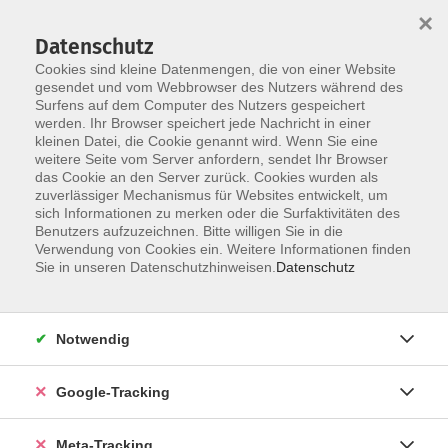
×
Datenschutz
Cookies sind kleine Datenmengen, die von einer Website
gesendet und vom Webbrowser des Nutzers während des
Surfens auf dem Computer des Nutzers gespeichert
Skip to main content
Sie sind hier:
werden. Ihr Browser speichert jede Nachricht in einer
Politik – Gesellschaft – Umwelt
kleinen Datei, die Cookie genannt wird. Wenn Sie eine
Naturwissenschaften
weitere Seite vom Server anfordern, sendet Ihr Browser
das Cookie an den Server zurück. Cookies wurden als
zuverlässiger Mechanismus für Websites entwickelt, um
Blüten, Bestäuber und ihre Bakterien - eine
sich Informationen zu merken oder die Surfaktivitäten des
Dreiecksbeziehung (online)
Benutzers aufzuzeichnen. Bitte willigen Sie in die
Verwendung von Cookies ein. Weitere Informationen finden
Sie in unseren Datenschutzhinweisen.
Datenschutz
Nähere Informationen zu diesem Vortrag stehen zwei
Wochen vor dem Termin online zur Verfügung. Sie
erhalten von uns nach Ihrer Anmeldung rechtzeitig einen
Notwendig
Link zu diesem Vortrag zugesandt.
Kooperation mit dem Wissenschaftscampus Martinsried
Google-Tracking
Meta-Tracking