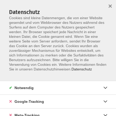
×
Datenschutz
Cookies sind kleine Datenmengen, die von einer Website
gesendet und vom Webbrowser des Nutzers während des
Surfens auf dem Computer des Nutzers gespeichert
Skip to main content
werden. Ihr Browser speichert jede Nachricht in einer
kleinen Datei, die Cookie genannt wird. Wenn Sie eine
Philosophie / Religion / Ethik
weitere Seite vom Server anfordern, sendet Ihr Browser
das Cookie an den Server zurück. Cookies wurden als
zuverlässiger Mechanismus für Websites entwickelt, um
sich Informationen zu merken oder die Surfaktivitäten des
Benutzers aufzuzeichnen. Bitte willigen Sie in die
Verwendung von Cookies ein. Weitere Informationen finden
Sie in unseren Datenschutzhinweisen.
Datenschutz
73 Kurse
zurück zu Politik – Gesellschaft – Umwelt
Notwendig
Google-Tracking
Ergebnisse filtern
Meta-Tracking