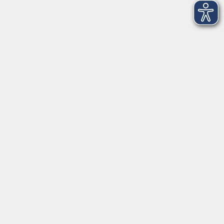
Jean-Jacques Rousseau und die Demokratie
Di. 24.11.2026 19:00
Merkliste
Philosophie als Orientierung in Zeiten der Krise
Mi. 25.11.2026 19:00
Merkliste
Über das Verhältnis von Philosophie und
Religion in der Epoche des Deutschen
Idealismus