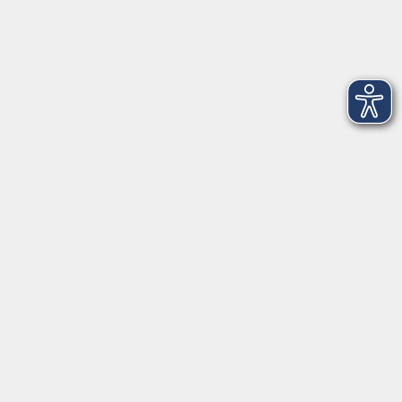
Core Yoga
Do. 24.09.2026 18:00
Merkliste
Entspanntes Yoga am Abend - Online
Do. 24.09.2026 19:15
Merkliste
Body & Mind