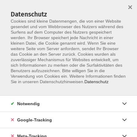
×
Datenschutz
Cookies sind kleine Datenmengen, die von einer Website
gesendet und vom Webbrowser des Nutzers während des
Surfens auf dem Computer des Nutzers gespeichert
Skip to main content
werden. Ihr Browser speichert jede Nachricht in einer
kleinen Datei, die Cookie genannt wird. Wenn Sie eine
Entspannung / Stressbewältigung
weitere Seite vom Server anfordern, sendet Ihr Browser
das Cookie an den Server zurück. Cookies wurden als
zuverlässiger Mechanismus für Websites entwickelt, um
sich Informationen zu merken oder die Surfaktivitäten des
Benutzers aufzuzeichnen. Bitte willigen Sie in die
Verwendung von Cookies ein. Weitere Informationen finden
Sie in unseren Datenschutzhinweisen.
Datenschutz
216 Kurse
zurück zu Gesundheit
Notwendig
Google-Tracking
Ergebnisse filtern
Meta-Tracking