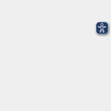
Pilates am Vormittag vor Ort oder online
Di. 22.09.2026 08:00
Merkliste
Bauch – Beine – Po
Di. 22.09.2026 17:00
Merkliste
Pilates – Körpertraining